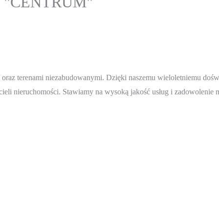
wej "CENTRUM"
mi oraz terenami niezabudowanymi. Dzięki naszemu wieloletniemu doś
cieli nieruchomości. Stawiamy na wysoką jakość usług i zadowolenie 